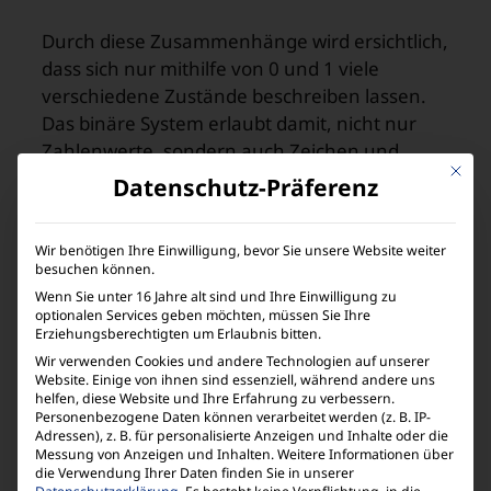
Durch diese Zusammenhänge wird ersichtlich,
dass sich nur mithilfe von 0 und 1 viele
verschiedene Zustände beschreiben lassen.
Das binäre System erlaubt damit, nicht nur
Zahlenwerte, sondern auch Zeichen und
Mit die
Buchstaben wiederzugeben.
Datenschutz-Präferenz
Der Ver­schlüsselungs­
Wir benötigen Ihre Einwilligung, bevor Sie unsere Website weiter
standard AES-256
besuchen können.
Wenn Sie unter 16 Jahre alt sind und Ihre Einwilligung zu
optionalen Services geben möchten, müssen Sie Ihre
Erziehungsberechtigten um Erlaubnis bitten.
Wie komplex ein solches System aus binären
Wir verwenden Cookies und andere Technologien auf unserer
Zusammenhängen werden kann zeigt ein
Website. Einige von ihnen sind essenziell, während andere uns
Beispiel aus der Kryptografie: Der
helfen, diese Website und Ihre Erfahrung zu verbessern.
Verschlüsselungsstandard AES-256 (Advanced
Personenbezogene Daten können verarbeitet werden (z. B. IP-
Adressen), z. B. für personalisierte Anzeigen und Inhalte oder die
Encryption Standard) ist das derzeit sicherste
Messung von Anzeigen und Inhalten.
Weitere Informationen über
symmetrische Verschlüsselungsverfahren. Bei
die Verwendung Ihrer Daten finden Sie in unserer