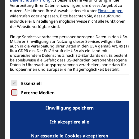
Datenschutzerklärung
.
Es besteht keine Verpflichtung, in die
symmetrischen Verschlüsselungsverfahren ist
Verarbeitung Ihrer Daten einzuwilligen, um dieses Angebot zu
der Schlüssel zum Ver- und Entschlüsseln
nutzen.
Sie können Ihre Auswahl jederzeit unter
Einstellungen
widerrufen oder anpassen.
Bitte beachten Sie, dass aufgrund
identisch.
individueller Einstellungen möglicherweise nicht alle Funktionen
der Website verfügbar sind.
Die Zahlen in den verschiedenen AES-
Einige Services verarbeiten personenbezogene Daten in den USA.
Mit Ihrer Einwilligung zur Nutzung dieser Services willigen Sie
Verschlüsselungen (z.B. AES-128, AES-192 und
auch in die Verarbeitung Ihrer Daten in den USA gemäß Art. 49 (1)
lit. a GDPR ein. Der EuGH stuft die USA als ein Land mit
AES-256) stehen für die Länge des Schlüssels.
unzureichendem Datenschutz nach EU-Standards ein. Es besteht
Durch die wachsenden Schlüssellängen von
beispielsweise die Gefahr, dass US-Behörden personenbezogene
Daten in Überwachungsprogrammen verarbeiten, ohne dass für
AES konnte die Sicherheit immens gesteigert
Europäerinnen und Europäer eine Klagemöglichkeit besteht.
werden. Zur Verdeutlichung: Um mit dem
Es folgt eine Liste der Service-Gruppen, für die eine
Computer einen Schlüssel der Länge von 128
Essenziell
Bit (etwa AES-128) zu knacken, bräuchte ein
Externe Medien
Computer auch noch heute (Stand 2019)
länger, als das Universum alt ist.
Einwilligung speichern
Ich akzeptiere alle
Auch in den nächsten Jahren kann davon
ausgegangen werden, dass es keine
Nur essenzielle Cookies akzeptieren