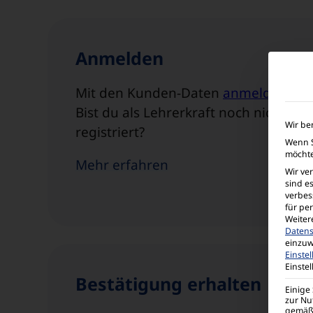
Anmelden
Mit den Kunden-Daten
anmelden
.
Bist du als Lehrerkraft noch nicht
Wir be
registriert?
Wenn S
möchte
Mehr erfahren
Wir ve
sind e
verbes
für pe
Weiter
Datens
einzuw
Einste
Einste
Bestätigung erhalten
Einige
zur Nu
gemäß 