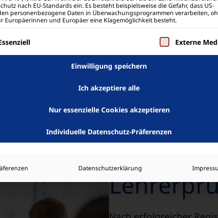
Separat zur Lieferung erhältst du
chutz nach EU-Standards ein. Es besteht beispielsweise die Gefahr, dass US-
den personenbezogene Daten in Überwachungsprogrammen verarbeiten, o
eine Rechnung (fällig nach 14
ür Europäerinnen und Europäer eine Klagemöglichkeit besteht.
Tagen ohne Abzug).
olgt eine Liste der Service-Gruppen, für die eine 
Essenziell
Externe Med
Jetzt bestellen
Einwilligung speichern
Lehrkraft
Ich akzeptiere alle
Nur essenzielle Cookies akzeptieren
Individuelle Datenschutz-Präferenzen
räferenzen
Datenschutzerklärung
Impress
Lehrerprü
Nach erfolgreicher Regi