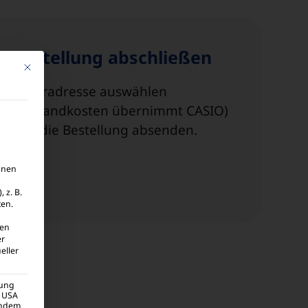
Bestellung abschließen
Mit diesem Button wird der Dialog geschlossen. Seine Funktionalität ist 
Lieferadresse auswählen
(Versandkosten übernimmt CASIO)
und die Bestellung absenden.
hnen
 z. B.
ten.
ten
er
eller
gung
n USA
hendem