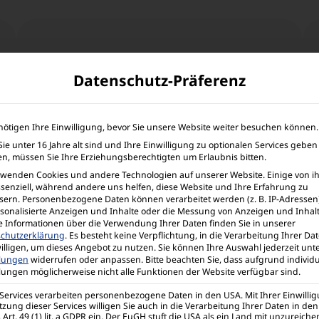
Gewünschte Produkte
Datenschutz-Präferenz
auswählen
Wähle hier unter unseren Titeln.
nötigen Ihre Einwilligung, bevor Sie unsere Website weiter besuchen können.
Auf Wunsch auch passende Geräte,
ie unter 16 Jahre alt sind und Ihre Einwilligung zu optionalen Services geben
Zubehör oder Software bei den
n, müssen Sie Ihre Erziehungsberechtigten um Erlaubnis bitten.
rwenden Cookies und andere Technologien auf unserer Website. Einige von i
Lehrerprüfangeboten.
ssenziell, während andere uns helfen, diese Website und Ihre Erfahrung zu
sern.
Personenbezogene Daten können verarbeitet werden (z. B. IP-Adressen),
rsonalisierte Anzeigen und Inhalte oder die Messung von Anzeigen und Inhal
e Informationen über die Verwendung Ihrer Daten finden Sie in unserer
chutzerklärung
.
Es besteht keine Verpflichtung, in die Verarbeitung Ihrer Da
illigen, um dieses Angebot zu nutzen.
Sie können Ihre Auswahl jederzeit unt
llungen
widerrufen oder anpassen.
Bitte beachten Sie, dass aufgrund individu
llungen möglicherweise nicht alle Funktionen der Website verfügbar sind.
Per Rechnung bezahlen
 Services verarbeiten personenbezogene Daten in den USA. Mit Ihrer Einwilli
tzung dieser Services willigen Sie auch in die Verarbeitung Ihrer Daten in de
Art. 49 (1) lit. a GDPR ein. Der EuGH stuft die USA als ein Land mit unzureic