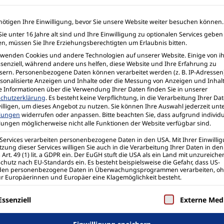
mathematischen Sachverh
nötigen Ihre Einwilligung, bevor Sie unsere Website weiter besuchen können.
Detaillierte Informatio
ie unter 16 Jahre alt sind und Ihre Einwilligung zu optionalen Services geben
n, müssen Sie Ihre Erziehungsberechtigten um Erlaubnis bitten.
rwenden Cookies und andere Technologien auf unserer Website. Einige von i
ssenziell, während andere uns helfen, diese Website und Ihre Erfahrung zu
sern.
Personenbezogene Daten können verarbeitet werden (z. B. IP-Adressen),
rsonalisierte Anzeigen und Inhalte oder die Messung von Anzeigen und Inhal
e Informationen über die Verwendung Ihrer Daten finden Sie in unserer
chutzerklärung
.
Es besteht keine Verpflichtung, in die Verarbeitung Ihrer Da
illigen, um dieses Angebot zu nutzen.
Sie können Ihre Auswahl jederzeit unt
llungen
widerrufen oder anpassen.
Bitte beachten Sie, dass aufgrund individu
llungen möglicherweise nicht alle Funktionen der Website verfügbar sind.
 App
 Services verarbeiten personenbezogene Daten in den USA. Mit Ihrer Einwilli
tzung dieser Services willigen Sie auch in die Verarbeitung Ihrer Daten in de
Art. 49 (1) lit. a GDPR ein. Der EuGH stuft die USA als ein Land mit unzureic
chutz nach EU-Standards ein. Es besteht beispielsweise die Gefahr, dass US-
den personenbezogene Daten in Überwachungsprogrammen verarbeiten, o
ür Europäerinnen und Europäer eine Klagemöglichkeit besteht.
ClassPad Math DE ist die neue Grafik- und CAS-
olgt eine Liste der Service-Gruppen, für die eine 
eingesetzt, wo sonst der Einsatz eines Grafik-
Essenziell
Externe Med
verpflichtend ist. Die App wird zu einem späte