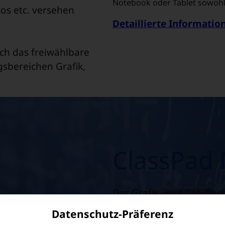
Notebook oder Tablet sowohl 
tos etc. versehen
Detaillierte Informatio
rch das freiwählbare
sbereichen Grafik,
ClassPad
Der Grafik- und CAS-Rech
Software für PC, Mac & N
Datenschutz-Präferenz
Unterrichtsvorbereitung