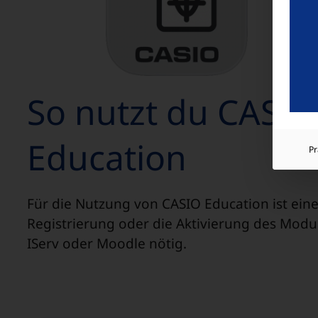
So nutzt du CASIO
Education
P
Für die Nutzung von CASIO Education ist eine
Registrierung oder die Aktivierung des Modu
IServ oder Moodle nötig.