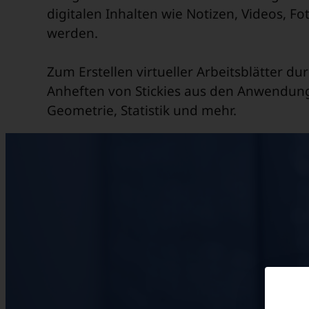
digitalen Inhalten wie Notizen, Videos, Fo
werden.
Zum Erstellen virtueller Arbeitsblätter du
Anheften von Stickies aus den Anwendung
Geometrie, Statistik und mehr.