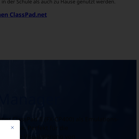
in der Schule als auch zu Hause genutzt werden.
nen ClassPad.net
 Manager
ner ClassPad II (FX-CP400) als Emulations-
otebook. Perfekt für die
Mit diesem Button wird der Dialog geschlossen. Seine Funktionalität ist 
 und die Visualisierung von