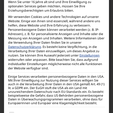
Wenn Sie unter 16 Jahre alt sind und Ihre Einwilligung zu
optionalen Services geben möchten, müssen Sie Ihre
Erziehungsberechtigten um Erlaubnis bitten.
Sonstiges
Wir verwenden Cookies und andere Technologien auf unserer
Website. Einige von ihnen sind essenziell, während andere uns
helfen, diese Website und Ihre Erfahrung zu verbessern.
Personenbezogene Daten können verarbeitet werden (z. B. IP-
Adressen), z. B. für personalisierte Anzeigen und Inhalte oder die
Funktions­vergleich
Messung von Anzeigen und Inhalten.
Weitere Informationen über
die Verwendung Ihrer Daten finden Sie in unserer
Datenschutzerklärung
.
Es besteht keine Verpflichtung, in die
Modelle vergleichen
Verarbeitung Ihrer Daten einzuwilligen, um dieses Angebot zu
nutzen.
Sie können Ihre Auswahl jederzeit unter
Einstellungen
widerrufen oder anpassen.
Bitte beachten Sie, dass aufgrund
individueller Einstellungen möglicherweise nicht alle Funktionen
der Website verfügbar sind.
Einige Services verarbeiten personenbezogene Daten in den USA.
Mit Ihrer Einwilligung zur Nutzung dieser Services willigen Sie
auch in die Verarbeitung Ihrer Daten in den USA gemäß Art. 49 (1)
lit. a GDPR ein. Der EuGH stuft die USA als ein Land mit
unzureichendem Datenschutz nach EU-Standards ein. Es besteht
Weitere Informationen
beispielsweise die Gefahr, dass US-Behörden personenbezogene
Daten in Überwachungsprogrammen verarbeiten, ohne dass für
Europäerinnen und Europäer eine Klagemöglichkeit besteht.
Es folgt eine Liste der Service-Gruppen, für die eine