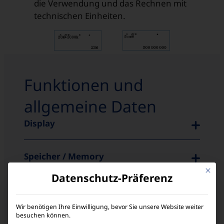
die Verwendung und das Rechnen mit
technischen Einheiten.
Funktionen und
allgemeine Daten
Display
Speicher / Memory
Mit die
Datenschutz-Präferenz
Elementare Mathematik
Wir benötigen Ihre Einwilligung, bevor Sie unsere Website weiter
besuchen können.
Statistik