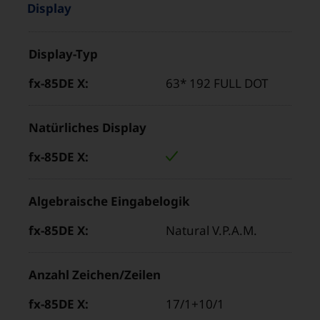
Eigenschaften
“
Display
und
Produkteigenschaft
Werte
Display-Typ
Wert
im
für
Bereich
63* 192 FULL DOT
„fx-
„
85DE
Natürliches Display
X“
Algebraische Eingabelogik
Natural V.P.A.M.
Anzahl Zeichen/Zeilen
17/1+10/1