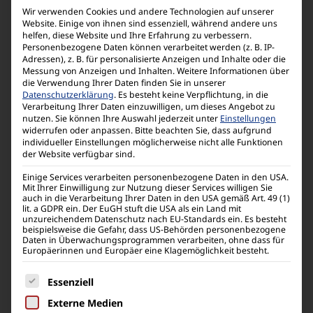
Wir verwenden Cookies und andere Technologien auf unserer
Ganzzahlige Zufallszahlen
Website. Einige von ihnen sind essenziell, während andere uns
helfen, diese Website und Ihre Erfahrung zu verbessern.
Personenbezogene Daten können verarbeitet werden (z. B. IP-
Adressen), z. B. für personalisierte Anzeigen und Inhalte oder die
Messung von Anzeigen und Inhalten.
Weitere Informationen über
die Verwendung Ihrer Daten finden Sie in unserer
Wertetabelle
Datenschutzerklärung
.
Es besteht keine Verpflichtung, in die
Verarbeitung Ihrer Daten einzuwilligen, um dieses Angebot zu
nutzen.
Sie können Ihre Auswahl jederzeit unter
Einstellungen
widerrufen oder anpassen.
Bitte beachten Sie, dass aufgrund
individueller Einstellungen möglicherweise nicht alle Funktionen
der Website verfügbar sind.
Periodischer Dezimalbruch
Einige Services verarbeiten personenbezogene Daten in den USA.
Mit Ihrer Einwilligung zur Nutzung dieser Services willigen Sie
auch in die Verarbeitung Ihrer Daten in den USA gemäß Art. 49 (1)
lit. a GDPR ein. Der EuGH stuft die USA als ein Land mit
unzureichendem Datenschutz nach EU-Standards ein. Es besteht
Umrechnungen zw. >DEG/>RAD/>GRAD
beispielsweise die Gefahr, dass US-Behörden personenbezogene
Daten in Überwachungsprogrammen verarbeiten, ohne dass für
Europäerinnen und Europäer eine Klagemöglichkeit besteht.
Es folgt eine Liste der Service-Gruppen, für die eine
Essenziell
Koordinaten-Umwandlung Pol ÷ Rec
Externe Medien