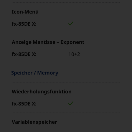
Icon-Menü
Anzeige Mantisse – Exponent
10+2
Eigenschaften
“
Speicher / Memory
und
Produkteigenschaft
Werte
Wiederholungsfunktion
Wert
im
für
Bereich
„fx-
„
85DE
Variablenspeicher
X“