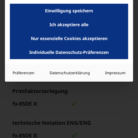
Einwilligung speichern
Ich akzeptiere alle
Berechnungen im Sexagesimalsystem
Nur essenzielle Cookies akzeptieren
Individuelle Datenschutz-Präferenzen
Prozentberechnung
Präferenzen
Datenschutzerklärung
Impressum
Primfaktorzerlegung
technische Notation ENG/ENG