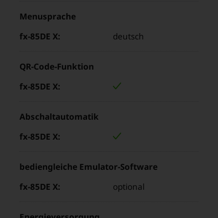
Produkteigenschaft
Werte
Menusprache
Wert
im
für
Bereich
deutsch
„fx-
„
85DE
QR-Code-Funktion
X“
Abschaltautomatik
bediengleiche Emulator-Software
optional
Energieversorgung