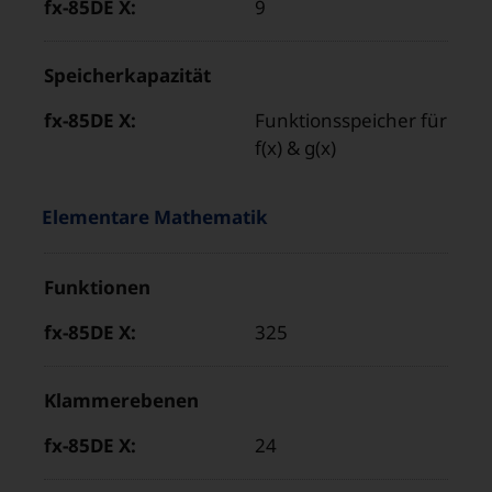
9
Speicherkapazität
Funktionsspeicher für
f(x) & g(x)
Eigenschaften
“
Elementare Mathematik
und
Produkteigenschaft
Werte
Funktionen
Wert
im
für
Bereich
325
„fx-
„
85DE
Klammerebenen
X“
24