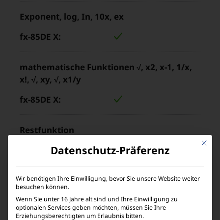
Exponent, log, In, 10x, ex
mathematische Funktionen √, x2, x-1, 1/x,
x!, √, xy, √, x1/y
Restfunktion
Mit die
Datenschutz-Präferenz
Wir benötigen Ihre Einwilligung, bevor Sie unsere Website weiter
Zufallszahlengenerator
besuchen können.
Wenn Sie unter 16 Jahre alt sind und Ihre Einwilligung zu
optionalen Services geben möchten, müssen Sie Ihre
Erziehungsberechtigten um Erlaubnis bitten.