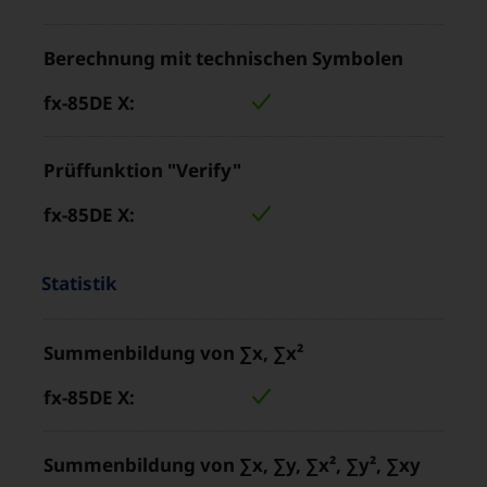
Berechnung mit technischen Symbolen
Prüffunktion "Verify"
Eigenschaften
“
Statistik
und
Produkteigenschaft
Werte
Summenbildung von ∑x, ∑x²
Wert
im
für
Bereich
„fx-
„
85DE
Summenbildung von ∑x, ∑y, ∑x², ∑y², ∑xy
X“