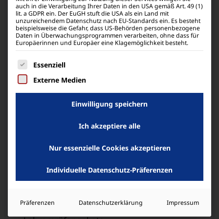
auch in die Verarbeitung Ihrer Daten in den USA gemäß Art. 49 (1)
lit. a GDPR ein. Der EuGH stuft die USA als ein Land mit
Produkte
unzureichendem Datenschutz nach EU-Standards ein. Es besteht
beispielsweise die Gefahr, dass US-Behörden personenbezogene
Technisch-wissenschaftliche
Daten in Überwachungsprogrammen verarbeiten, ohne dass für
Europäerinnen und Europäer eine Klagemöglichkeit besteht.
Taschenrechner
Grafikrechner
Es folgt eine Liste der Service-Gruppen, für die eine
Essenziell
Grafikrechner mit CAS
Externe Medien
Programmierbare Rechner
Messwert­erfassung
Einwilligung speichern
Anwendungsbeispiele
Ich akzeptiere alle
Software & Apps
ClassPad Plus
Nur essenzielle Cookies akzeptieren
Downloads
Lehrer & Schule
Individuelle Datenschutz-Präferenzen
Bestellen, leihen, testen
Schulsammel­bestellung
Präferenzen
Datenschutzerklärung
Impressum
Schulrechnerverleih