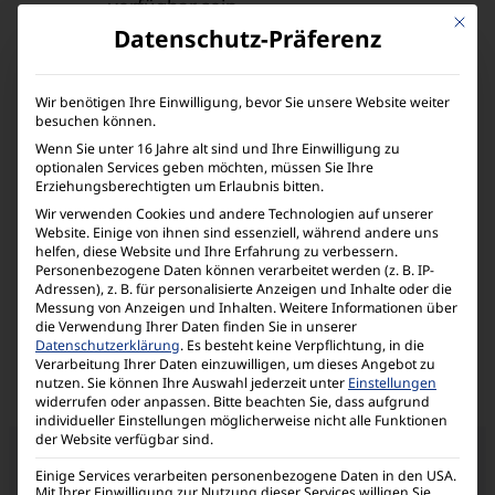
verfügbar sein.
Mit die
Datenschutz-Präferenz
Wir entschuldigen uns für die
dadurch entstehenden
Wir benötigen Ihre Einwilligung, bevor Sie unsere Website weiter
Unannehmlichkeiten und
besuchen können.
danken für dein Verständnis.
Wenn Sie unter 16 Jahre alt sind und Ihre Einwilligung zu
optionalen Services geben möchten, müssen Sie Ihre
Datum und Uhrzeit der
Erziehungsberechtigten um Erlaubnis bitten.
Wartung
Wir verwenden Cookies und andere Technologien auf unserer
Website. Einige von ihnen sind essenziell, während andere uns
helfen, diese Website und Ihre Erfahrung zu verbessern.
29. September 2025 11:00 bis
Personenbezogene Daten können verarbeitet werden (z. B. IP-
14:00 Uhr
Adressen), z. B. für personalisierte Anzeigen und Inhalte oder die
Messung von Anzeigen und Inhalten.
Weitere Informationen über
die Verwendung Ihrer Daten finden Sie in unserer
Datenschutzerklärung
.
Es besteht keine Verpflichtung, in die
Verarbeitung Ihrer Daten einzuwilligen, um dieses Angebot zu
nutzen.
Sie können Ihre Auswahl jederzeit unter
Einstellungen
widerrufen oder anpassen.
Bitte beachten Sie, dass aufgrund
individueller Einstellungen möglicherweise nicht alle Funktionen
der Website verfügbar sind.
Einige Services verarbeiten personenbezogene Daten in den USA.
Mit Ihrer Einwilligung zur Nutzung dieser Services willigen Sie