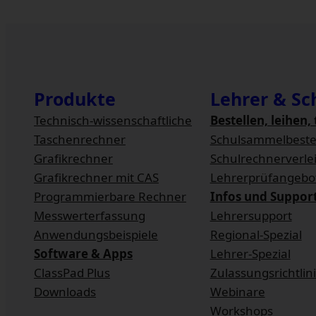
Produkte
Lehrer & Sc
Technisch-wissenschaftliche
Bestellen, leihen,
Taschenrechner
Schulsammel­beste
Grafikrechner
Schulrechnerverle
Grafikrechner mit CAS
Lehrerprüfangebo
Programmierbare Rechner
Infos und Suppor
Messwert­erfassung
Lehrersupport
Anwendungsbeispiele
Regional-Spezial
Software & Apps
Lehrer-Spezial
ClassPad Plus
Zulassungsrichtlin
Downloads
Webinare
Workshops