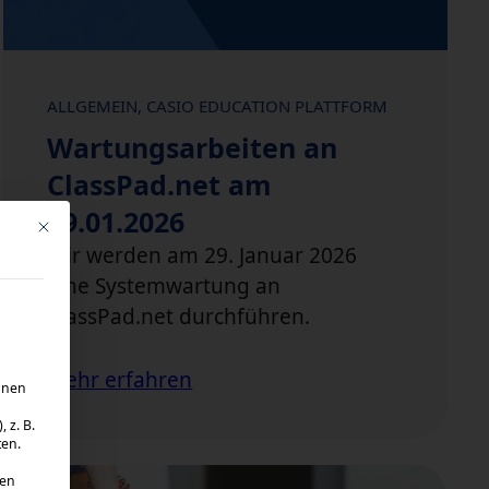
ALLGEMEIN
, 
CASIO EDUCATION PLATTFORM
Wartungsarbeiten an
ClassPad.net am
29.01.2026
Mit diesem Button wird der Dialog geschlossen. Seine Funktionalität ist 
Wir werden am 29. Januar 2026
eine Systemwartung an
ClassPad.net durchführen.
Mehr erfahren
hnen
 z. B.
ten.
ten