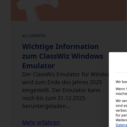
ALLGEMEIN
Wichtige Information
zum ClassWiz Windows
Emulator
Der ClassWiz Emulator für Windows
wird zum Ende des Jahres 2025
Wir be
Wenn S
eingestellt. Der Emulator kann
möchte
noch bis zum 31.12.2025
Wir ve
heruntergeladen…
sind e
verbes
für pe
Weiter
Mehr erfahren
Datens