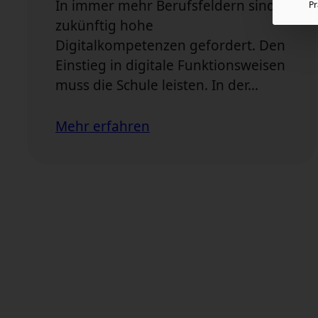
In immer mehr Berufsfeldern sind
P
zukünftig hohe
Digitalkompetenzen gefordert. Den
Einstieg in digitale Funktionsweisen
muss die Schule leisten. In der…
Mehr erfahren