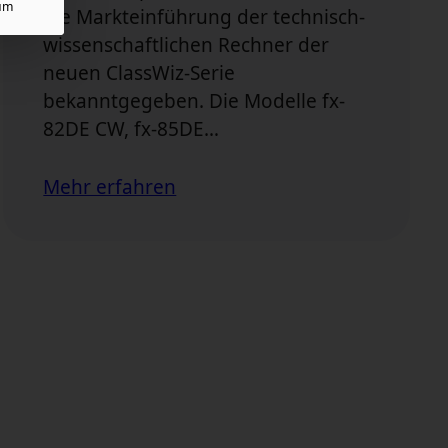
um
die Markteinführung der technisch-
wissenschaftlichen Rechner der
neuen ClassWiz-Serie
bekanntgegeben. Die Modelle fx-
82DE CW, fx-85DE…
Mehr erfahren