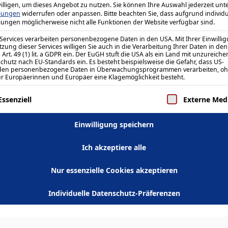
illigen, um dieses Angebot zu nutzen.
Sie können Ihre Auswahl jederzeit unt
llungen
widerrufen oder anpassen.
Bitte beachten Sie, dass aufgrund individu
llungen möglicherweise nicht alle Funktionen der Website verfügbar sind.
 Services verarbeiten personenbezogene Daten in den USA. Mit Ihrer Einwilli
tzung dieser Services willigen Sie auch in die Verarbeitung Ihrer Daten in de
Art. 49 (1) lit. a GDPR ein. Der EuGH stuft die USA als ein Land mit unzureic
chutz nach EU-Standards ein. Es besteht beispielsweise die Gefahr, dass US-
den personenbezogene Daten in Überwachungsprogrammen verarbeiten, o
ür Europäerinnen und Europäer eine Klagemöglichkeit besteht.
olgt eine Liste der Service-Gruppen, für die eine 
ALLGEMEIN
Essenziell
Externe Med
Women Do Science
Einwilligung speichern
Starke Frauen in MINT – Vorbilder,
Mutmacherinnen und
Ich akzeptiere alle
Wegbereiterinnen Mädchen &
Nur essenzielle Cookies akzeptieren
junge Frauen in MINT? Wir sagen
JA! Wir wollen…
Individuelle Datenschutz-Präferenzen
Mehr erfahren