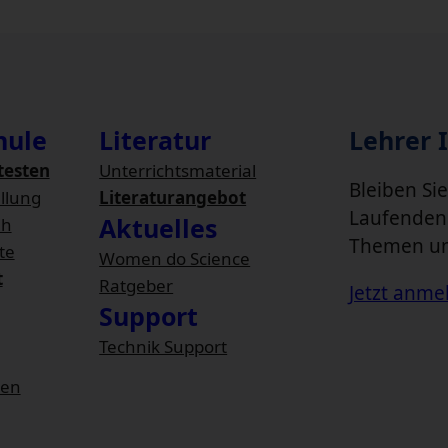
hule
Literatur
Lehrer 
 testen
Unterrichtsmaterial
Bleiben Si
llung
Literaturangebot
Laufenden
Aktuelles
ih
Themen u
te
Women do Science
t
Ratgeber
Jetzt anme
Support
Technik Support
ien