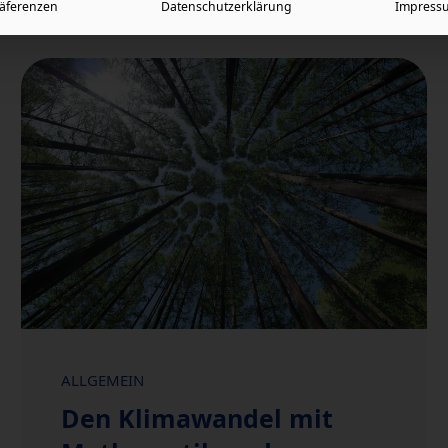
räferenzen
Datenschutzerklärung
Impress
ALLGEMEIN
Den Klimawandel mit