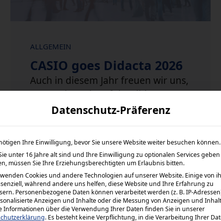
ALLGEMEIN
CASIO goes Didacta 2026
Auch in diesem Jahr freuen wir uns,
wenn wir euch auf der didacta2026
in Köln begrüßen dürfen. Ihr findet
Datenschutz-Präferenz
uns…
nötigen Ihre Einwilligung, bevor Sie unsere Website weiter besuchen können.
Mehr erfahren
ie unter 16 Jahre alt sind und Ihre Einwilligung zu optionalen Services geben
n, müssen Sie Ihre Erziehungsberechtigten um Erlaubnis bitten.
rwenden Cookies und andere Technologien auf unserer Website. Einige von i
ssenziell, während andere uns helfen, diese Website und Ihre Erfahrung zu
sern.
Personenbezogene Daten können verarbeitet werden (z. B. IP-Adressen),
rsonalisierte Anzeigen und Inhalte oder die Messung von Anzeigen und Inhal
e Informationen über die Verwendung Ihrer Daten finden Sie in unserer
chutzerklärung
.
Es besteht keine Verpflichtung, in die Verarbeitung Ihrer Da