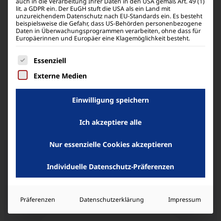
auch in die Verarbeitung Ihrer Daten in den USA gemäß Art. 49 (1)
lit. a GDPR ein. Der EuGH stuft die USA als ein Land mit
unzureichendem Datenschutz nach EU-Standards ein. Es besteht
beispielsweise die Gefahr, dass US-Behörden personenbezogene
Daten in Überwachungsprogrammen verarbeiten, ohne dass für
Europäerinnen und Europäer eine Klagemöglichkeit besteht.
Bedienungsanleitung
Es folgt eine Liste der Service-Gruppen, für die eine
Essenziell
Sie suchen eine Bedienungs­
Externe Medien
anleitung für Ihr Modell? Dann
werden Sie hier fündig.
Einwilligung speichern
Zum Support-Bereich
Ich akzeptiere alle
Nur essenzielle Cookies akzeptieren
Individuelle Datenschutz-Präferenzen
Ähnliche Produkte
Präferenzen
Datenschutzerklärung
Impressum