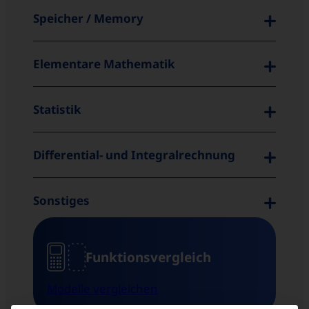
Speicher / Memory
Elementare Mathematik
Statistik
Differential- und Integralrechnung
Sonstiges
Funktions­vergleich
Modelle vergleichen