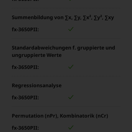
„fx-
„
3650PII“
Summenbildung von ∑x, ∑y, ∑x², ∑y², ∑xy
Standardabweichungen f. gruppierte und
ungruppierte Werte
Regressionsanalyse
Permutation (nPr), Kombinatorik (nCr)