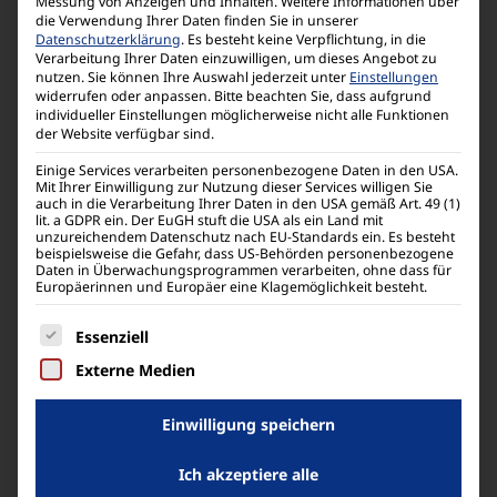
Messung von Anzeigen und Inhalten.
Weitere Informationen über
die Verwendung Ihrer Daten finden Sie in unserer
Datenschutzerklärung
.
Es besteht keine Verpflichtung, in die
Berechnungen zur Basis n
Verarbeitung Ihrer Daten einzuwilligen, um dieses Angebot zu
(Hexadezimal/Dezimal/Binär/Oktal)
nutzen.
Sie können Ihre Auswahl jederzeit unter
Einstellungen
widerrufen oder anpassen.
Bitte beachten Sie, dass aufgrund
individueller Einstellungen möglicherweise nicht alle Funktionen
der Website verfügbar sind.
Einige Services verarbeiten personenbezogene Daten in den USA.
logische Operatoren (AND/OR/..)
Mit Ihrer Einwilligung zur Nutzung dieser Services willigen Sie
auch in die Verarbeitung Ihrer Daten in den USA gemäß Art. 49 (1)
lit. a GDPR ein. Der EuGH stuft die USA als ein Land mit
unzureichendem Datenschutz nach EU-Standards ein. Es besteht
beispielsweise die Gefahr, dass US-Behörden personenbezogene
Daten in Überwachungsprogrammen verarbeiten, ohne dass für
Europäerinnen und Europäer eine Klagemöglichkeit besteht.
Berechnungen im Sexagesimalsystem
Es folgt eine Liste der Service-Gruppen, für die eine
Essenziell
Externe Medien
Prozentberechnung
Einwilligung speichern
Ich akzeptiere alle