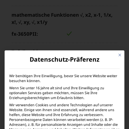
mathematische Funktionen √, x2, x-1, 1/x,
x!, √, xy, √, x1/y
Zufallszahlengenerator
Mit die
Datenschutz-Präferenz
Wir benötigen Ihre Einwilligung, bevor Sie unsere Website weiter
Umrechnungen zw. >DEG/>RAD/>GRAD
besuchen können.
Wenn Sie unter 16 Jahre alt sind und Ihre Einwilligung zu
optionalen Services geben möchten, müssen Sie Ihre
Erziehungsberechtigten um Erlaubnis bitten.
Wir verwenden Cookies und andere Technologien auf unserer
Website. Einige von ihnen sind essenziell, während andere uns
Koordinaten-Umwandlung Pol ÷ Rec
helfen, diese Website und Ihre Erfahrung zu verbessern.
Personenbezogene Daten können verarbeitet werden (z. B. IP-
Adressen), z. B. für personalisierte Anzeigen und Inhalte oder die