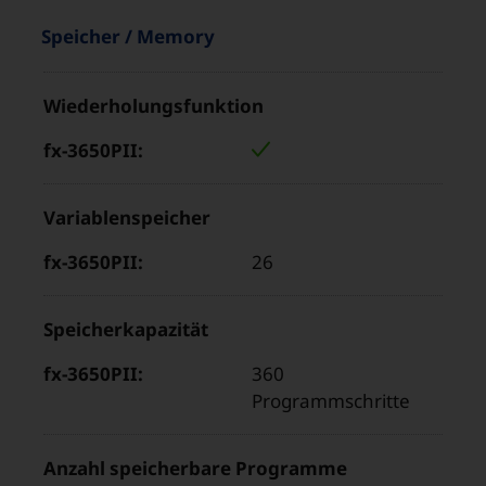
Eigenschaften
“
Speicher / Memory
und
Produkteigenschaft
Werte
Wiederholungsfunktion
Wert
im
für
Bereich
„fx-
„
3650PII“
Variablenspeicher
26
Speicherkapazität
360
Programmschritte
Anzahl speicherbare Programme