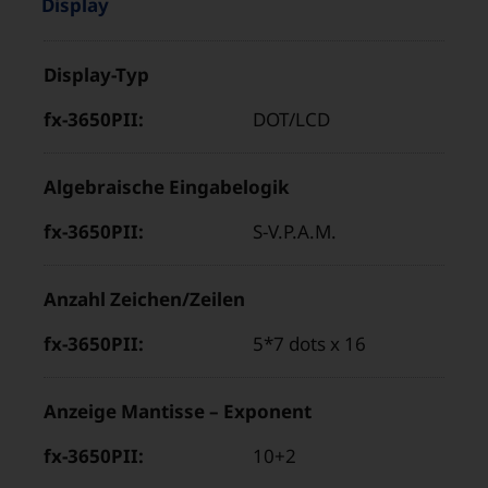
Eigenschaften
“
Display
und
Produkteigenschaft
Werte
Display-Typ
Wert
im
für
Bereich
DOT/LCD
„fx-
„
3650PII“
Algebraische Eingabelogik
S-V.P.A.M.
Anzahl Zeichen/Zeilen
5*7 dots x 16
Anzeige Mantisse – Exponent
10+2