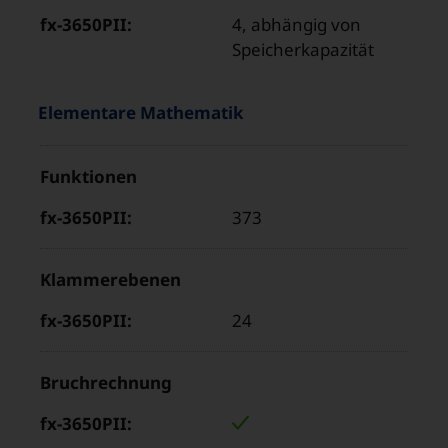
4, abhängig von
Speicherkapazität
Eigenschaften
“
Elementare Mathematik
und
Produkteigenschaft
Werte
Funktionen
Wert
im
für
Bereich
373
„fx-
„
3650PII“
Klammerebenen
24
Bruchrechnung