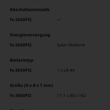
3650PII“
Abschaltautomatik
Energieversorgung
Solar+Batterie
Batterietyp
1 x LR-44
Größe (H x B x T mm)
11,1 x 80 x 162