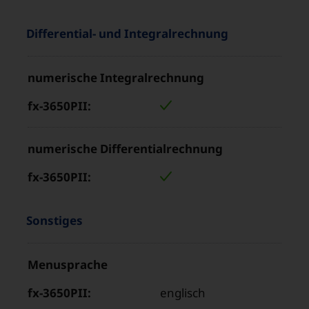
Eigenschaften
“
Differential- und Integralrechnung
und
Produkteigenschaft
Werte
numerische Integralrechnung
Wert
im
für
Bereich
„fx-
„
3650PII“
numerische Differentialrechnung
Eigenschaften
“
Sonstiges
und
Produkteigenschaft
Werte
Menusprache
Wert
im
für
Bereich
englisch
„fx-
„